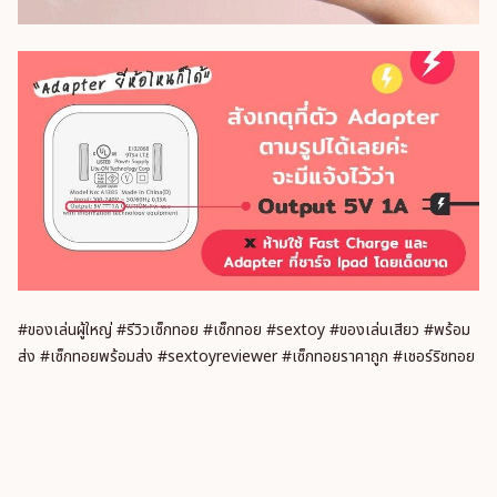
#ของเล่นผู้ใหญ่ #รีวิวเซ็กทอย #เซ็กทอย #sextoy #ของเล่นเสียว #พร้อม
ส่ง #เซ็กทอยพร้อมส่ง #sextoyreviewer #เซ็กทอยราคาถูก #เชอร์ริชทอย