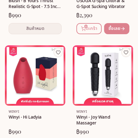
Blush - B Yours Thrust
OSUGA G-Spa Clitoral &
Realistic G-Spot - 7.5 Inch
G-Spot Sucking Vibrator
(clear)
฿990
฿2,390
สินค้าหมด
ตะกร้า
ซื้อเลย
WINYI
WINYI
Winyi - Hi Ladyia
Winyi - Joy Wand
Massager
฿990
฿990