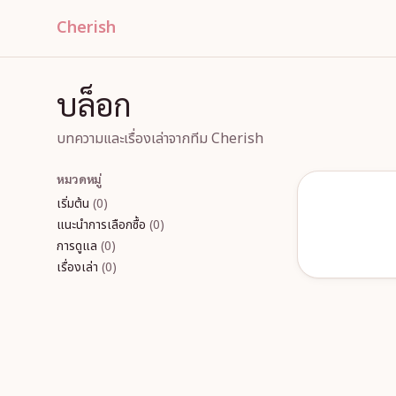
Cherish
บล็อก
บทความและเรื่องเล่าจากทีม Cherish
หมวดหมู่
เริ่มต้น
(0)
แนะนำการเลือกซื้อ
(0)
การดูแล
(0)
เรื่องเล่า
(0)