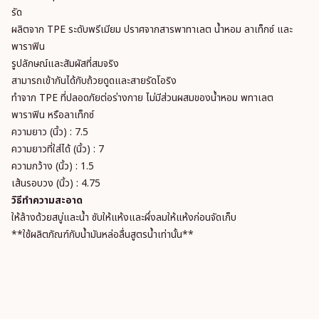
รัด
ผลิตจาก TPE ระดับพรีเมียม ปราศจากสารพาทาเลต น้ำหอม ลาเท็กซ์ และ
พาราฟิน
รูปลักษณ์และสัมผัสที่สมจริง
สามารถเข้ากันได้กับถ้วยดูดและสายรัดโอริง
ทำจาก TPE ที่ปลอดภัยต่อร่างกาย ไม่มีส่วนผสมของน้ำหอม พทาเลต
พาราฟิน หรือลาเท็กซ์
ความยาว (นิ้ว) : 7.5
ความยาวที่ใส่ได้ (นิ้ว) : 7
ความกว้าง (นิ้ว) : 1.5
เส้นรอบวง (นิ้ว) : 4.75
วิธีทำความสะอาด
ให้ล้างด้วยสบู่และน้ำ ซับให้แห้งและผึ่งลมให้แห้งก่อนจัดเก็บ
**ใช้ผลิตภัณฑ์กับน้ำมันหล่อลื่นสูตรน้ำเท่านั้น**