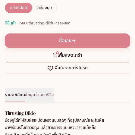
กล่องปกติ
กล่องบุบ
มีสินค้า
SKU: thrusting-dild0-กล่องปกติ
ซื้อเลย
เพิ่มลงตะกร้า
เพิ่มในรายการโปรด
รายละเอียด
ข้อมูลจำเพาะ
รีวิว
Thrusting Dild0
น้องจูโด๋ที่ให้สัมผัสเหมือนจริงแบบสุดๆ ทั้งรูปลักษณ์และสัมผัส
มาพร้อมรีโมทควบคุม แล้วสายชาร์จแบบหัวชาร์จแม่เหล็ก
มีฐานถ้วยดูดที่แข็งแรง ยึดกับพื้นผิวเรียบ