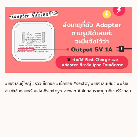
#ของเล่นผู้ใหญ่ #รีวิวเซ็กทอย #เซ็กทอย #sextoy #ของเล่นเสียว #พร้อม
ส่ง #เซ็กทอยพร้อมส่ง #sextoyreviewer #เซ็กทอยราคาถูก #เชอร์ริชทอย