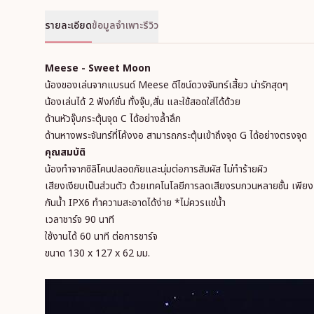
รายละเอียด
ข้อมูลจำเพาะ
รีวิว
Meese - Sweet Moon
น้องของเล่นจากแบรนด์ Meese
ดีไซน์ดวงจันทร์เสี้ยว น่ารักสุดๆ
น้องเล่นได้ 2 ฟังก์ชั่น ทั้งจุ๊บ,สั่น และใช้สอดใส่ได้ด้วย
ด้านหัวจุ๊บกระตุ้นจุด C ได้อย่างล้ำลึก
ด้านหางพระจันทร์ที่โค้งงอ สามารถกระตุ้นเข้าถึงจุด G ได้อย่างตรงจุด
คุณสมบัติ
น้องทำจากซิลิโคนปลอดภัยและนุ่มต่อการสัมผัส ไม่ทำร้ายผิว
เสียงเงียบเป็นส่วนตัว ด้วยเทคโนโลยีการลดเสียงรบกวนหลายชั้น เพีย
กันน้ำ IPX6 ทำความสะอาดได้ง่าย *ไม่ควรแช่น้ำ
เวลาชาร์จ 90 นาที
ใช้งานได้ 60 นาที ต่อการชาร์จ
ขนาด 130 x 127 x 62 มม.