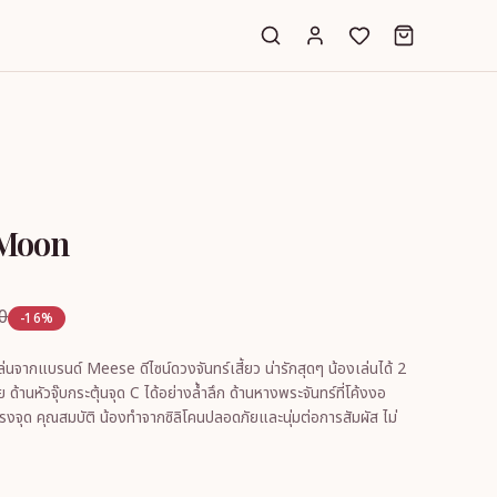
 Moon
0
-16%
กแบรนด์ Meese ดีไซน์ดวงจันทร์เสี้ยว น่ารักสุดๆ น้องเล่นได้ 2
ด้วย ด้านหัวจุ๊บกระตุ้นจุด C ได้อย่างล้ำลึก ด้านหางพระจันทร์ที่โค้งงอ
สามารถกระตุ้นเข้าถึงจุด G ได้อย่างตรงจุด คุณสมบัติ น้องทำจากซิลิโคนปลอดภัยและนุ่มต่อการสัมผัส ไม่