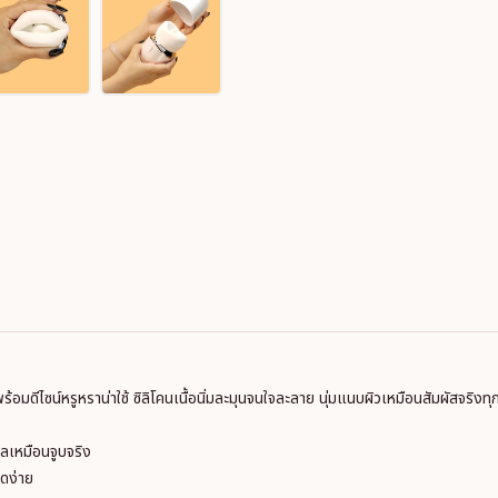
งมาพร้อมดีไซน์หรูหราน่าใช้ ซิลิโคนเนื้อนิ่มละมุนจนใจละลาย นุ่มแนบผิวเหมือนสัมผัสจริงท
ฟีลเหมือนจูบจริง
าดง่าย