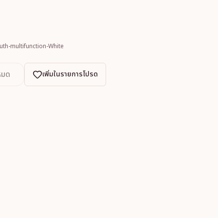
th-multifunction-White
หมด
เพิ่มในรายการโปรด