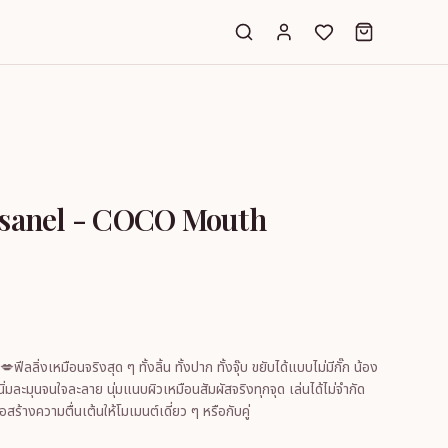
esanel - COCO Mouth
ีลลิ่งเหมือนจริงสุด ๆ ทั้งลิ้น ทั้งปาก ทั้งจุ๊บ ขยับได้แบบไม่มีกั๊ก น้อง
อนิ่มละมุนจนใจละลาย นุ่มแนบผิวเหมือนสัมผัสจริงทุกจุด เล่นได้ไม่จำกัด
อสร้างความตื่นเต้นให้โมเมนต์เดี่ยว ๆ หรือกับคู่