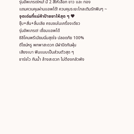
รุ่นอัพเกรดใหม่! มี 2 สีให้เลือก ขาว และ ทอง
แถมควบคุมผ่านแอพได้! ควบคุมระยะไกลเติมรักฟินๆ ~
จุดเด่นที่แม่ค้าป้ายยาให้สุด ๆ 💖
จุ๊บ+สั่น+ลิ้นเลีย ครบจบในเครื่องเดียว
รุ่นอัพเกรด! เชื่อมแอพได้
ซิลิโคนพรีเมียมนิ่มสุดใจ ปลอดภัย 100%
ดีไซน์หรู พกพาสะดวก มีฝาปิดกันฝุ่น
เสียงเบา ฟินแบบเป็นส่วนตัวสุด ๆ
ชาร์จไว กันน้ำ ล้างสะดวก ไม่ต้องกลัวพัง