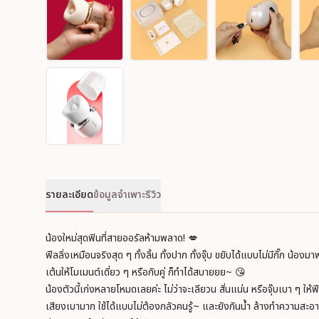
รายละเอียด
ข้อมูลจำเพาะ
รีวิว
น้องใหม่สุดฟินที่สายออรัลห้ามพลาด! 💋
ฟีลลิ่งเหมือนจริงสุด ๆ ทั้งลิ้น ทั้งปาก ทั้งจุ๊บ ขยับได้แบบไม่มีกั๊ก น้อ
เต้นให้โมเมนต์เดี่ยว ๆ หรือกับคู่ ก็ทำได้สบายยย~ 😘
น้องตัวนี้เก่งหลายโหมดเลยค่ะ ไม่ว่าจะเลียวน สั่นแน่น หรือจุ๊บเบา ๆ ให้
เสียงเบามาก ใช้ได้แบบไม่ต้องกลัวคนรู้~ และยังกันน้ำ ล้างทำความสะอ