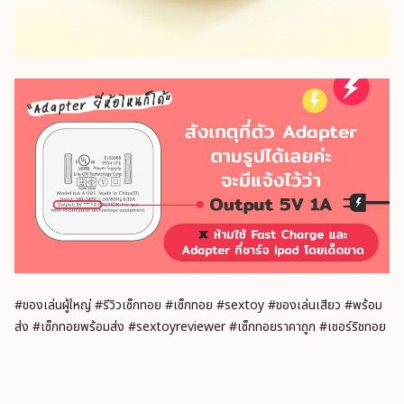
#ของเล่นผู้ใหญ่ #รีวิวเซ็กทอย #เซ็กทอย #sextoy #ของเล่นเสียว #พร้อม
ส่ง #เซ็กทอยพร้อมส่ง #sextoyreviewer #เซ็กทอยราคาถูก #เชอร์ริชทอย