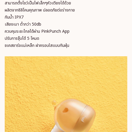
สามารถตั้งโชว์เป็นไฟเล็กๆหัวเตียงได้ด้วย
ผลิตจากซิลิโคนคุณภาพ ปลอดภัยต่อร่างกาย
กันน้ำ IPX7
เสียงเบา ต่ำกว่า 50db
ควบคุมระยะไกลได้ผ่าน PinkPunch App
ปรับการจุ๊บได้ 5 โหมด
ชเคสชาร์จแม่เหล็ก ฝาครอบใสแบบกันฝุ่น