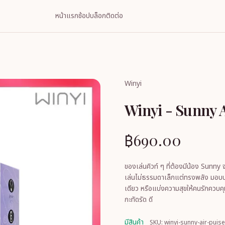
หน้าแรก
ช้อป
บล็อก
ติดต่อ
Winyi
Winyi - Sunny A
฿690.00
ของเล่นคิวท์ ๆ ที่ต้องมีน้อง Sunny จ
เล่นไม่ธรรมดาเล็กแต่ทรงพลัง มอบปร
เดียว หรือแบ่งความสุขให้คนรักควบคุม
กะทัดรัด ดี
มีสินค้า
SKU: winyi-sunny-air-puise