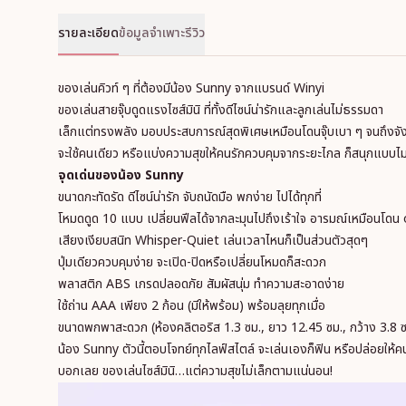
รายละเอียด
ข้อมูลจำเพาะ
รีวิว
ของเล่นคิวท์ ๆ ที่ต้องมีน้อง Sunny จากแบรนด์ Winyi
ของเล่นสายจุ๊บดูดแรงไซส์มินิ ที่ทั้งดีไซน์น่ารักและลูกเล่นไม่ธรรมดา
เล็กแต่ทรงพลัง มอบประสบการณ์สุดพิเศษเหมือนโดนจุ๊บเบา ๆ จนถึงจัง
จะใช้คนเดียว หรือแบ่งความสุขให้คนรักควบคุมจากระยะไกล ก็สนุกแบบไม่
จุดเด่นของน้อง Sunny
ขนาดกะทัดรัด ดีไซน์น่ารัก จับถนัดมือ พกง่าย ไปได้ทุกที่
โหมดดูด 10 แบบ เปลี่ยนฟีลได้จากละมุนไปถึงเร้าใจ อารมณ์เหมือนโดน 
เสียงเงียบสนิท Whisper-Quiet เล่นเวลาไหนก็เป็นส่วนตัวสุดๆ
ปุ่มเดียวควบคุมง่าย จะเปิด-ปิดหรือเปลี่ยนโหมดก็สะดวก
พลาสติก ABS เกรดปลอดภัย สัมผัสนุ่ม ทำความสะอาดง่าย
ใช้ถ่าน AAA เพียง 2 ก้อน (มีให้พร้อม) พร้อมลุยทุกเมื่อ
ขนาดพกพาสะดวก (ห้องคลิตอริส 1.3 ซม., ยาว 12.45 ซม., กว้าง 3.8 ซ
น้อง Sunny ตัวนี้ตอบโจทย์ทุกไลฟ์สไตล์ จะเล่นเองก็ฟิน หรือปล่อยให้คน
บอกเลย ของเล่นไซส์มินิ…แต่ความสุขไม่เล็กตามแน่นอน!