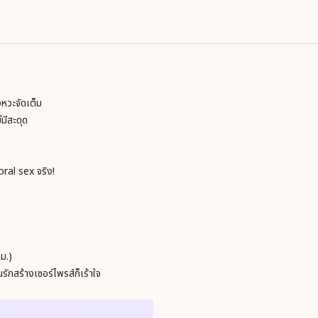
หวะจัดเต็ม
มีสะดุด
oral sex จริง!
ม.)
รักสร้างเซอร์ไพรส์ก็เร้าใจ