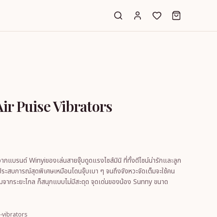
ir Puise Vibrators
ากแบรนด์ Winyiของเล่นสายจุ๊บดูดแรงไซส์มินิ ที่ทั้งดีไซน์น่ารักและลูก
ะสบการณ์สุดพิเศษเหมือนโดนจุ๊บเบา ๆ จนถึงจังหวะจัดเต็มจะใช้คน
จากระยะไกล ก็สนุกแบบไม่มีสะดุด จุดเด่นของน้อง Sunny ขนาด
-vibrators