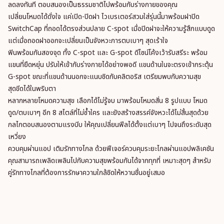
ลดลงทันที ตอบสนองเป็นธรรมชาติไปพร้อมกับร่างกายของคุณ
เปลี่ยนโหมดได้ดั่งใจ แค่เปิด-ปิดฝา ไวเบรเตอร์สวมใส่รุ่นนี้มาพร้อมฝาปิด
SwitchCap ที่ถอดได้ตรงส่วนปลาย C-spot เมื่อปิดฝาจะให้ความรู้สึกแบบดูด
แต่เมื่อถอดฝาออกจะเปลี่ยนเป็นจังหวะการตบเบาๆ สุดเร้าใจ
ฟินพร้อมกันสองจุด ทั้ง C-spot และ G-spot ดีไซน์โค้งเว้ารับสรีระ พร้อม
แขนที่ยืดหยุ่น ปรับให้เข้ากับร่างกายได้อย่างพอดี แขนด้านในจะตรงเข้ากระตุ้น
G-spot ขณะที่แขนด้านนอกจะแนบชิดกับคลิตอริส เตรียมพบกับความสุข
สุดขีดได้ในพริบตา
หลากหลายโหมดความสุข เลือกได้ไม่รู้จบ มาพร้อมโหมดสั่น 8 รูปแบบ โหมด
ดูด/ตบเบาๆ อีก 8 สไตล์ที่ไม่ซ้ำใคร และยังสร้างสรรค์จังหวะได้ไม่สิ้นสุดด้วย
กลไกตอบสนองตามแรงบีบ ให้คุณเปลี่ยนฟีลได้ตั้งแต่เบาๆ ไปจนถึงระดับสุด
เหวี่ยง
ควบคุมผ่านแอป เติมรักทางไกล ด้วยฟีเจอร์ควบคุมระยะไกลผ่านแอปพลิเคชัน
คุณสามารถเพลิดเพลินไปกับความสุขพร้อมกันได้จากทุกที่ เหมาะสุดๆ สำหรับ
คู่รักทางไกลที่ต้องการรักษาความใกล้ชิดให้หวานชื่นอยู่เสมอ