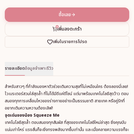
ซื้อเลย
เพิ่มลงตะกร้า
เพิ่มในรายการโปรด
รายละเอียด
ข้อมูลจำเพาะ
รีวิว
สำหรับสาวๆ ที่กำลังมองหาตัวช่วยเติมความสุขที่ไม่เหมือนใคร ต้องลองนี่เลย!
ไวเบรเตอร์สวมใส่สุดล้ำ ที่ไม่ได้มีดีแค่ดีไซน์ แต่มาพร้อมเทคโนโลยีสุดว้าว ตอบ
สนองทุกการเคลื่อนไหวของร่างกายอย่างเป็นธรรมชาติ สายเทค หรือคู่รักที่
อยากเติมความหวานต้องเลิฟ!
จุดเด่นของน้อง Squeeze Me
เทคโนโลยีสุดล้ำ ตอบสนองทุกสัมผัส ที่สุดของเทคโนโลยีใหม่ล่าสุด ยิ่งคุณบีบ
แน่นเท่าไหร่ แรงสั่นก็จะยิ่งทรงพลังมากขึ้นเท่านั้น และเมื่อคลายความแรงก็จะ