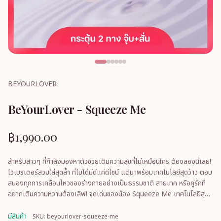
BEYOURLOVER
BeYourLover - Squeeze Me
฿1,990.00
สำหรับสาวๆ ที่กำลังมองหาตัวช่วยเติมความสุขที่ไม่เหมือนใคร ต้องลองนี่เลย!
ไวเบรเตอร์สวมใส่สุดล้ำ ที่ไม่ได้มีดีแค่ดีไซน์ แต่มาพร้อมเทคโนโลยีสุดว้าว ตอบ
สนองทุกการเคลื่อนไหวของร่างกายอย่างเป็นธรรมชาติ สายเทค หรือคู่รักที่
อยากเติมความหวานต้องเลิฟ! จุดเด่นของน้อง Squeeze Me เทคโนโลยีสุด
ล้ำ ตอบสนองทุกสัม
มีสินค้า
SKU: beyourlover-squeeze-me