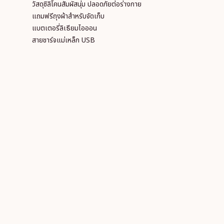
วัสดุซิลิโคนสัมผัสนุ่ม ปลอดภัยต่อร่างกาย
แถมฟรีถุงผ้าสำหรับจัดเก็บ
แบตเตอรี่ลิเธียมไอออน
สายชาร์จแม่เหล็ก USB