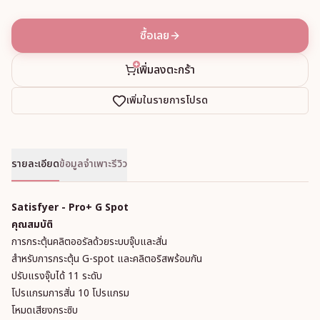
ซื้อเลย
เพิ่มลงตะกร้า
เพิ่มในรายการโปรด
รายละเอียด
ข้อมูลจำเพาะ
รีวิว
Satisfyer - Pro+ G Spot
คุณสมบัติ
การกระตุ้นคลิตออรัลด้วยระบบจุ๊บและสั่น
สำหรับการกระตุ้น G-spot และคลิตอริสพร้อมกัน
ปรับแรงจุ๊บได้ 11 ระดับ
โปรแกรมการสั่น 10 โปรแกรม
โหมดเสียงกระซิบ