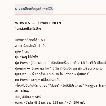
รายละเอียด
ข้อมูลจำเพาะ
รีวิว
WOWYES — XIYAN FENLIN
ในกล่องมีอะไรบ้าง
แท่งนวดยืดหดได้ 1 อัน
สายชาร์จแม่เหล็ก 1 เส้น
คู่มือ 1 เล่ม
ปุ่มต่างๆ ใช้ยังไง
ปุ่ม Power (ปุ่มล่างสุด) — เปิด/ปิดเครื่อง กดค้าง 1.5 วินาทีค่ะ เปิดแล
ปุ่มกลาง — ยืดหด กดค้าง 1.5 วินาทีเปิด/ปิด กดคลิกเปลี่ยนความเร็ว
ปุ่มบนสุด — อุ่น กดค้าง 1.5 วินาที ไฟแดงติด = อุ่นแล้วค่ะ
กด Power เบาๆ = เปลี่ยนโหมดสั่น
เชื่อมกับมือถือได้ผ่านแอป "Muse" หรือมินิโปรแกรม "Mingyue Tre
สเปคน้อง
วัสดุ: ซิลิโคน + ABS
ขนาด: หน้าตัด 49.2 มม. ยาว 238 มม. / หนัก 296 กรัม