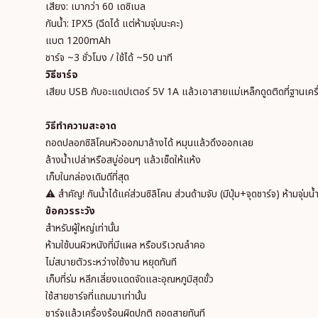
เสียง: เบากว่า 60 เดซิเบล
กันน้ำ: IPX5 (ฉีดได้ แต่ห้ามจุ่มนะคะ)
แบต 1200mAh
ชาร์จ ~3 ชั่วโมง / ใช้ได้ ~50 นาที
วิธี
ชาร์จ
เสียบ USB กับอะแดปเตอร์ 5V 1A แล้วเอาสายแม่เหล็กดูดติดที่ฐานเครื่
วิธีทำความสะอาด
ถอดปลอกซิลิโคนหัวออกมาล้างได้ หมุนแล้วดึงออกเลย
ล้างน้ำเปล่าหรือสบู่อ่อนๆ แล้วเช็ดให้แห้ง
เก็บในกล่องเดิมดีที่สุด
⚠️ สำคัญ! กันน้ำได้แค่ส่วนซิลิโคน ส่วนด้ามจับ (มีปุ่ม+จุดชาร์จ) ห้ามจุ่มน
ข้อควรระวัง
สำหรับผู้ใหญ่เท่านั้น
ห้ามใช้บนผิวหนังที่มีแผล หรือบริเวณลำคอ
ไม่สบายตัวระหว่างใช้งาน หยุดทันที
เก็บที่ร่ม หลีกเลี่ยงแดดจัดและอุณหภูมิสุดขั้ว
ใช้สายชาร์จที่แถมมาเท่านั้น
ชาร์จแล้วเครื่องร้อนผิดปกติ ถอดสายทันที