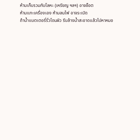
ห้ามเก็บรวมกับโลหะ (เหรียญ ฯลฯ) อาจช็อต
ห้ามแกะเครื่องเอง ห้ามลนไฟ อาจระเบิด
ถ้าน้ำแบตเตอรี่รั่วโดนผิว รีบล้างน้ำสะอาดแล้วไปหาหมอ