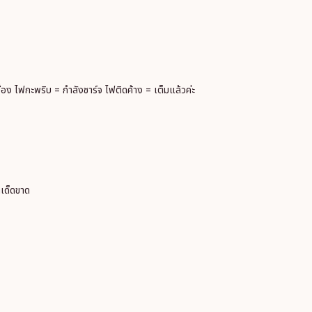
อง ไฟกะพริบ = กำลังชาร์จ ไฟติดค้าง = เต็มแล้วค่ะ
้ำเด็ดขาด